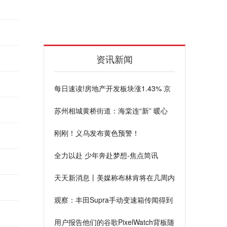
资讯新闻
每日速读!房地产开发板块涨1.43% 京
投发展涨9.97%居首
苏州相城黄桥街道：海棠连“新” 暖心
聚“新”
刚刚！义乌发布黄色预警！
全力以赴 少年奔赴梦想-焦点简讯
天天新消息丨美媒称布林肯将在几周内
访华，中方能否证实？外交部回应
观察：丰田Supra手动变速箱传闻得到
证实
用户报告他们的谷歌PixelWatch背板随