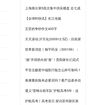
机脱落
上海推出第5批次集中供应楼盘 近七成
项目备案单价在6万元以下
【全球时快讯】长江传媒
（600757）：该股换手率大于
五官的争吵作文400字
8%（06-07）
天天滚动:泸天化(000912.SZ)：目前尿
素产品依然有盈利，市场仍有接货空间
世界新消息丨翰宇药业（300199）：
该股换手率大于8%（06-07）
“旗”开得胜向前“葱”！贵阳家长们花式
送考祝福满满_环球最新
平安北极星中端医疗险怎么样可靠吗？
有什么优点？
泰康重疾险有必要买吗？看产品基本信
息和亮点！
遵义“雷锋出租车队”护航高考5年：这
是一件十分有意义的事
护航高考丨高考首日 探访苏州新区第