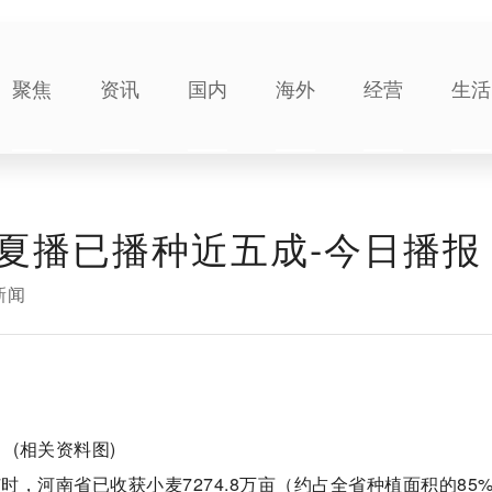
聚焦
资讯
国内
海外
经营
生活
夏播已播种近五成-今日播报
新闻
(相关资料图)
时，河南省已收获小麦7274.8万亩（约占全省种植面积的85