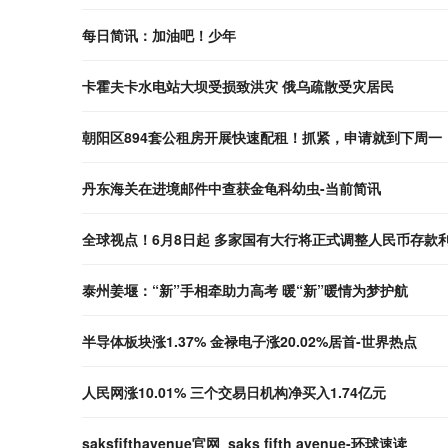
每日简讯：加油吧！少年
卡霍夫卡水电站大坝受损致洪灾 俄乌疏散受灾居民
朝阳区894套公租房开展快速配租！抓紧，申请就到下周一
丹东海关在进境邮件中查获金龟科幼虫-当前简讯
全球视点！6月8日起 多家国有大行将正式调整人民币存款
泰州姜堰：“新”手相牵助力高考 暖“新”暖情为梦护航
半导体板块涨1.37% 金禄电子涨20.02%居首-世界热点
人民网涨10.01% 三个交易日机构净买入1.74亿元
saksfifthavenue官网_saks fifth avenue-环球速读