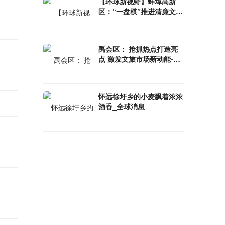
【环球新视野】蚌埠高新
区：“一盘棋”推进清廉文化
建设
禹会区： 抢抓热点打造亮
点 激发文旅市场新动能-环
球时讯
怀远徐圩乡的小麦飘着浓浓
酒香_全球消息