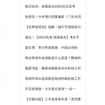
一中学考点“静音护考”现场 今日热议
每日短讯：多图直击2023北京高考
热资讯！今年预计雨量偏多！门头沟消
防全力做好防汛抗洪应急准备
【世界报资讯】提醒！端午节假期首日
火车票明日开售
视点！【2023高考·现场直击】考生手
捧鲜花：老师，谢谢您！
梁文博、李行终身禁赛，中国台球协
会：从严处罚
商业养老年金保险是什么意思？弊端和
优势都有哪些？ 世界即时
最新消息：隆基绿能新设光伏科技公司
含电池制造业务企查查APP显示，近
美国开发出提高固态电池性能的新工艺
日，铜川隆基光伏科技有限公司成立，
注册资本4亿元，经营范围包含
开店更便捷！大兴发出首张“一业一
证”行业综合许可凭证
【天眼问政】三车道变单车道！贵州警
察学院门口一侧占道经营“太过分”-每