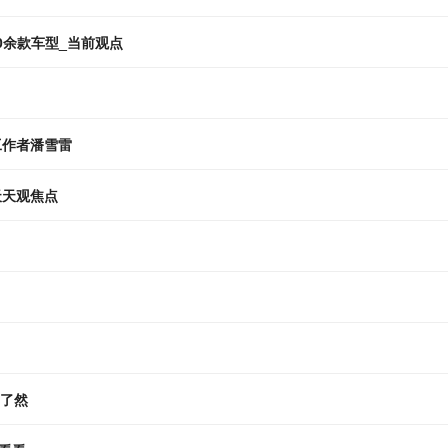
0余款车型_当前观点
工作者潘雪雷
|天天观焦点
目了然