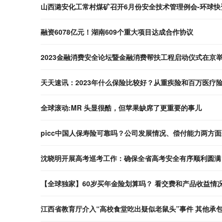
山西潞安化工常村煤矿召开6月份安全技术管理例会-环球快
融资6078亿元！湖南609个重大项目达成合作协议
2023金融消费安全论坛暨金融消费帮扶工程启动仪式在京
天天速讯：2023年什么保险比较好？从重疾险和百万医疗
全球滚动:MR 头显很酷，但苹果缺席了更重要的事儿
picc中国人保寿险可靠吗？公司发展情况、偿付能力两方
沈晓明开展高考巡考工作：确保全省高考安全有序顺利圆满
【全球独家】60岁买年金险划算吗？ 看交费和产品收益情
江西省教育厅介入“高校食堂吃出疑似老鼠头”事件 其他承