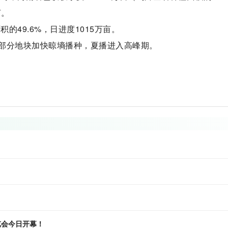
亩。
的49.6%，日进度1015万亩。
部分地块加快晾墒播种，夏播进入高峰期。
览会今日开幕！