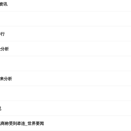
资讯
举行
险分析
面来分析
况
包商称受到牵连_世界要闻