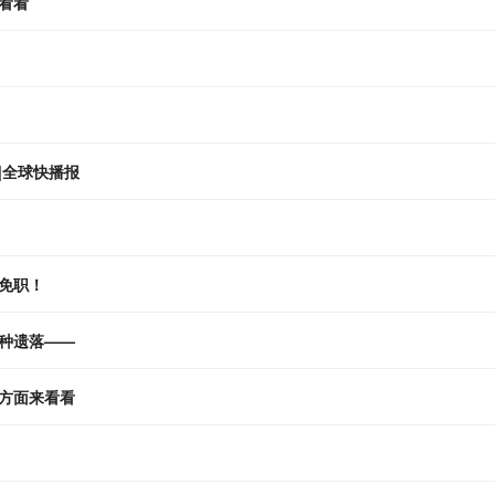
看看
|全球快播报
免职！
种遗落——
方面来看看