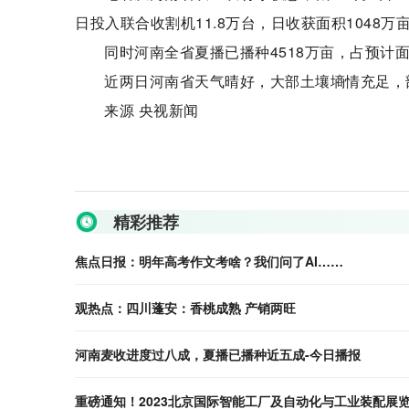
日投入联合收割机11.8万台，日收获面积1048万
同时河南全省夏播已播种4518万亩，占预计面积
近两日河南省天气晴好，大部土壤墒情充足，
来源 央视新闻
关键词：
精彩推荐
焦点日报：明年高考作文考啥？我们问了AI……
观热点：四川蓬安：香桃成熟 产销两旺
河南麦收进度过八成，夏播已播种近五成-今日播报
重磅通知！2023北京国际智能工厂及自动化与工业装配展