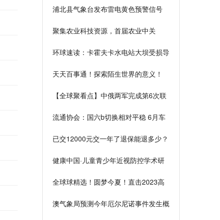
浦北县气象台发布雷电黄色预警信号
日关注
【III级/较重】【2023-06-07】
聚集农业科技资源，首届农业中关
村“博士农场”推介会在北京举行_全球
环球速读：卡霍夫卡水电站大坝受损导
新要闻
致洪灾 俄乌疏散受灾地区居民
天天百事通！探索陌生世界的意义！
2023上海高考作文题简说
【全球聚看点】中俄两军完成第6次联
合空中战略巡航第二阶段任务
流通协会：国六b切换相对平稳 6月车
市或小幅增长
已交12000元交一年了退保能退多少？
怎样才能全额退保？
健康中国·儿童青少年近视防控学术研
讨会举办
全球球精选！圆梦今夏！直击2023高
考
澳气象局预测今年厄尔尼诺事件发生概
率为70% 全球最新